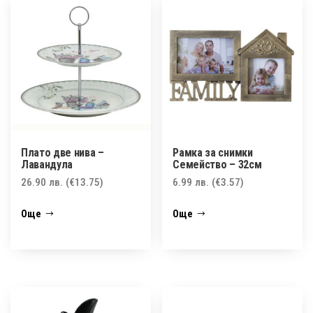
Плато две нива –
Рамка за снимки
Лавандулa
Семейство – 32см
26.90
лв.
(€13.75)
6.99
лв.
(€3.57)
Още
Още