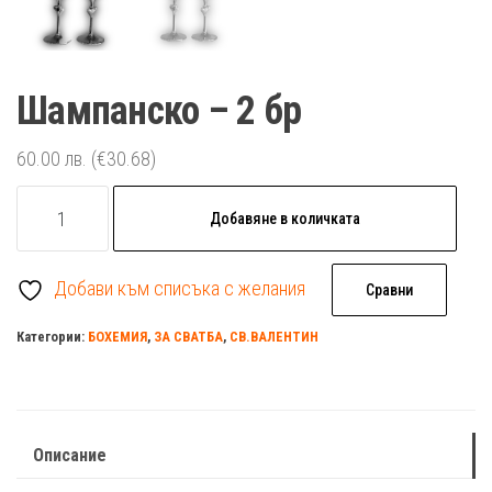
Шампанско – 2 бр
60.00
лв.
(€30.68)
количество
Добавяне в количката
за
Шампанско
Добави към списъка с желания
-
Сравни
2
Категории:
БОХЕМИЯ
,
ЗА СВАТБА
,
СВ.ВАЛЕНТИН
бр
Описание