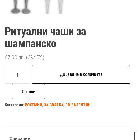
Ритуални чаши за
шампанско
67.90
лв.
(€34.72)
количество
Добавяне в количката
за
Ритуални
Сравни
чаши
за
Категории:
БОХЕМИЯ
,
ЗА СВАТБА
,
СВ.ВАЛЕНТИН
шампанско
Описание