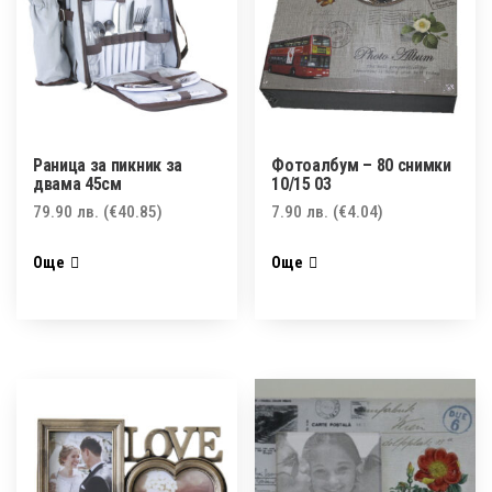
Раница за пикник за
Фотоалбум – 80 снимки
двама 45см
10/15 03
79.90
лв.
(€40.85)
7.90
лв.
(€4.04)
Още
Още