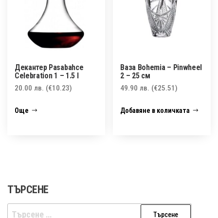
Декантер Pasabahce
Ваза Bohemia – Pinwheel
Celebration 1 – 1.5 l
2 – 25 см
20.00
лв.
(€10.23)
49.90
лв.
(€25.51)
Още
Добавяне в количката
ТЪРСЕНЕ
Търсене