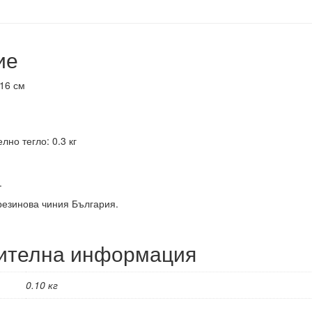
ие
16 см
лно тегло: 0.3 кг
.
езинова чиния България.
ителна информация
0.10 кг