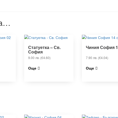
са…
Статуетка – Св.
Чиния София 1
София
9.00
лв.
(€4.60)
7.90
лв.
(€4.04)
Още
Още