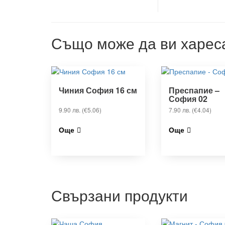
Също може да ви харе
Чиния София 16 см
Преспапие –
София 02
9.90
лв.
(€5.06)
7.90
лв.
(€4.04)
Още
Още
Свързани продукти