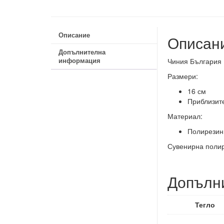
Описание
Описан
Допълнителна
информация
Чиния България 
Размери:
16 см
Приблизите
Материал:
Полирезин
Сувенирна полир
Допълн
Тегло