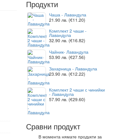
Продукти
Чаша - Лавандула
21.90
лв.
(€11.20)
Комплект 2 чаши -
Лавандула
32.90
лв.
(€16.82)
Чайник- Лавандула
53.90
лв.
(€27.56)
Захарница - Лавандула
23.90
лв.
(€12.22)
Комплект 2 чаши с чинийки
- Лавандула
57.90
лв.
(€29.60)
Сравни продукт
В момента нямате продукти за