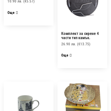
10.90
лв.
(€5.57)
Още
Комплект за сирене 4
части тип камък.
26.90
лв.
(€13.75)
Още