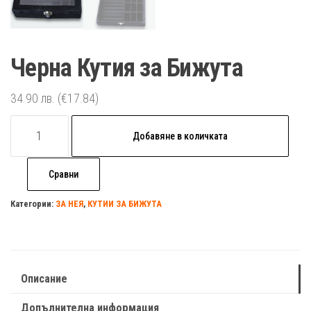
Черна Кутия за Бижута
34.90
лв.
(€17.84)
количество
Добавяне в количката
за
Черна
Сравни
Кутия
за
Категории:
ЗА НЕЯ
,
КУТИИ ЗА БИЖУТА
Бижута
Описание
Допълнителна информация