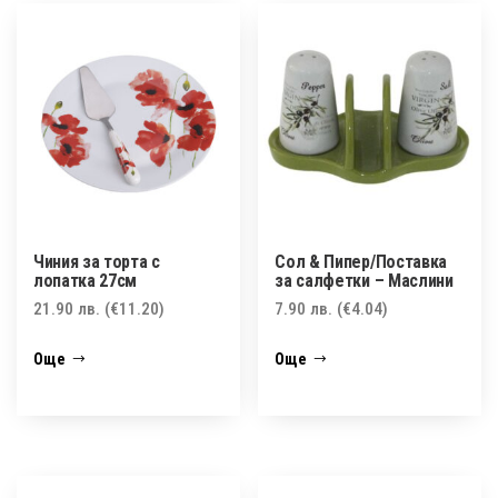
Чиния за торта с
Сол & Пипер/Поставка
лопатка 27см
за салфетки – Маслини
21.90
лв.
(€11.20)
7.90
лв.
(€4.04)
Още
Още