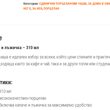
Категории:
ЕДИНИЧНИ ПОРЦЕЛАНОВИ ЧАШИ
,
ЗА ДОМА И ОФ
НЕГО
,
ЗА НЕЯ
,
ПОРЦЕЛАН
е
 и лъжичка – 310 мл
чаша е идеален избор за всеки, който цени стилните и практи
одяща както за кафе и чай, така и за други топли или студен
тики:
310 мл
исококачествен порцелан
Включва капаче и лъжичка за максимално удобство