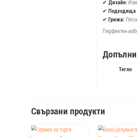
✔
Дизайн:
Изис
✔
Подходяща 
✔
Грижа:
Лесна
Перфектен избо
Допълни
Тегло
Свързани продукти