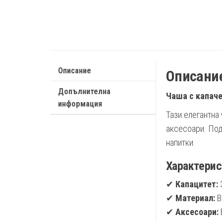
Описание
Описани
Допълнителна
Чаша с капаче
информация
Тази елегантна 
аксесоари. Подх
напитки.
Характерис
✔
Капацитет:
✔
Материал:
В
✔
Аксесоари: