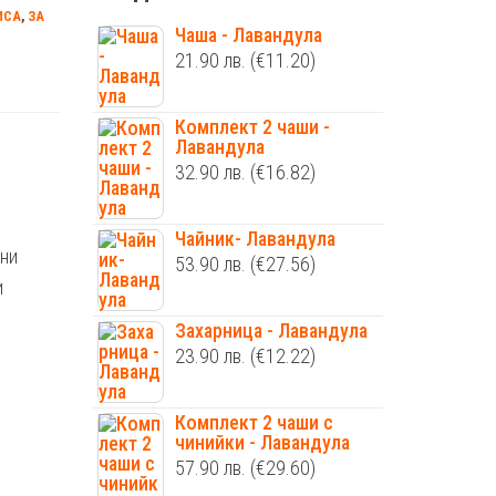
ИСА
,
ЗА
Чаша - Лавандула
21.90
лв.
(€11.20)
Комплект 2 чаши -
Лавандула
32.90
лв.
(€16.82)
Чайник- Лавандула
чни
53.90
лв.
(€27.56)
и
Захарница - Лавандула
23.90
лв.
(€12.22)
Комплект 2 чаши с
чинийки - Лавандула
57.90
лв.
(€29.60)