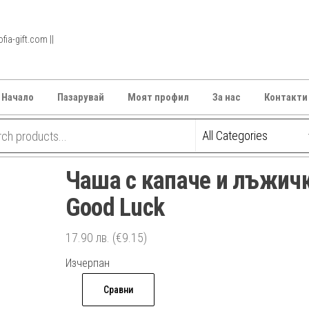
ia-gift.com ||
Начало
Пазарувай
Моят профил
За нас
Контакти
Чаша с капаче и лъжич
Good Luck
17.90
лв.
(€9.15)
Изчерпан
Сравни