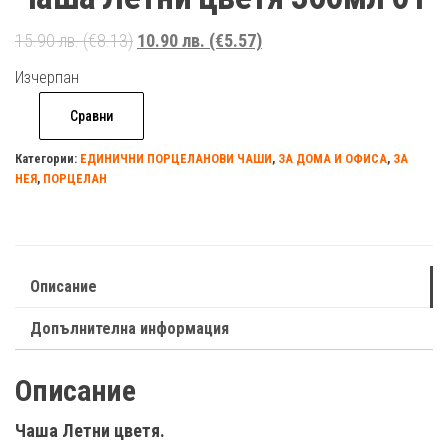
Original
Текущата
15.90
лв.
(€8.13)
10.90
лв.
(€5.57)
price
цена
Изчерпан
was:
е:
Сравни
15.90 лв.
10.90 лв.
(€8.13).
(€5.57).
Категории:
ЕДИНИЧНИ ПОРЦЕЛАНОВИ ЧАШИ
,
ЗА ДОМА И ОФИСА
,
ЗА
НЕЯ
,
ПОРЦЕЛАН
Описание
Допълнителна информация
Описание
Чаша Летни цветя.