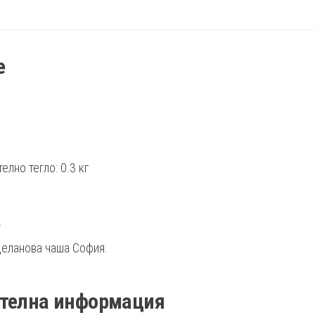
е
елно тегло: 0.3 кг
.
еланова чаша София.
телна информация