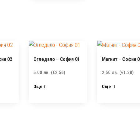
рия 02
Огледало – София 01
Магнит – София 0
5.00
лв.
(€2.56)
2.50
лв.
(€1.28)
Още
Още