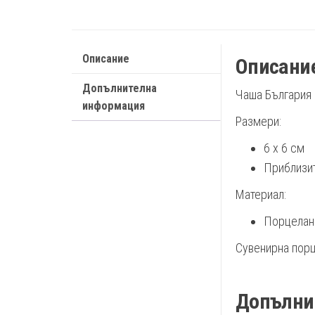
Описание
Описани
Допълнителна
Чаша България
информация
Размери:
6 х 6 см
Приблизит
Материал:
Порцелан
Сувенирна порц
Допълни