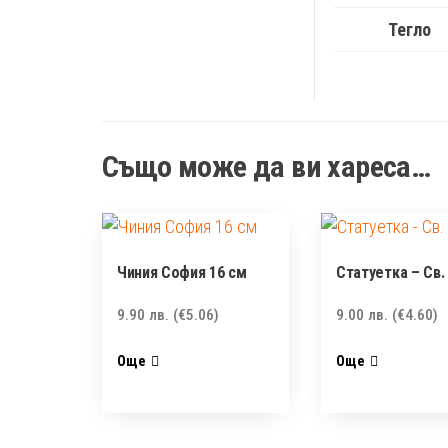
Тегло
Също може да ви хареса…
Чиния София 16 см
Статуетка – Св.
9.90
лв.
(€5.06)
9.00
лв.
(€4.60)
Още
Още