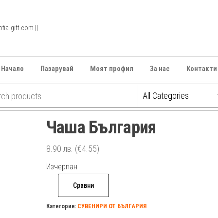
ia-gift.com ||
Начало
Пазарувай
Моят профил
За нас
Контакти
Чаша България
8.90
лв.
(€4.55)
Изчерпан
Сравни
Категория:
СУВЕНИРИ ОТ БЪЛГАРИЯ