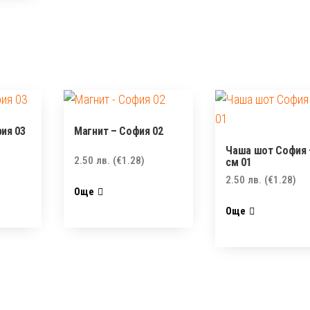
ия 03
Магнит – София 02
Чаша шот София 
2.50
лв.
(€1.28)
см 01
2.50
лв.
(€1.28)
Още
Още