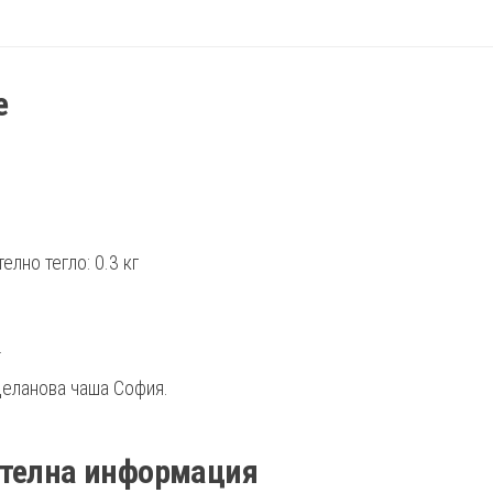
е
елно тегло: 0.3 кг
.
еланова чаша София.
телна информация