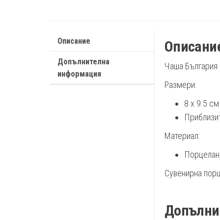
Описание
Описани
Допълнителна
Чаша България
информация
Размери:
8 х 9.5 см
Приблизит
Материал:
Порцелан
Сувенирна порц
Допълни