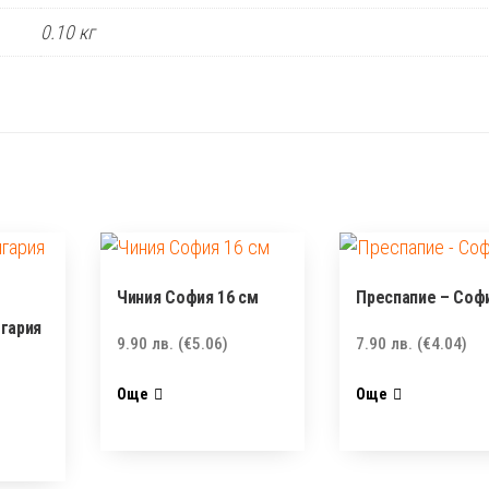
0.10 кг
Чиния София 16 см
Преспапие – Соф
гария
9.90
лв.
(€5.06)
7.90
лв.
(€4.04)
Още
Още