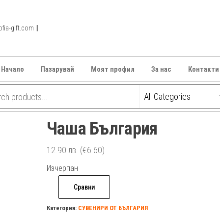
ia-gift.com ||
Начало
Пазарувай
Моят профил
За нас
Контакти
Чаша България
12.90
лв.
(€6.60)
Изчерпан
Сравни
Категория:
СУВЕНИРИ ОТ БЪЛГАРИЯ