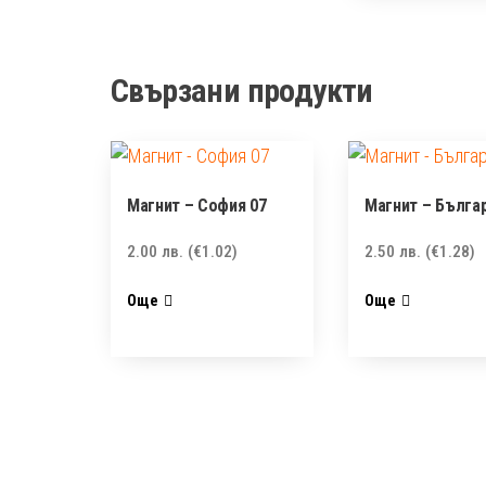
Свързани продукти
Магнит – София 07
Магнит – Българ
2.00
лв.
(€1.02)
2.50
лв.
(€1.28)
Още
Още