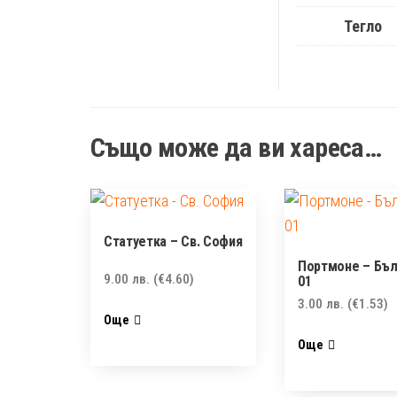
Тегло
Също може да ви хареса…
Статуетка – Св. София
Портмоне – Бъл
9.00
лв.
(€4.60)
01
3.00
лв.
(€1.53)
Още
Още