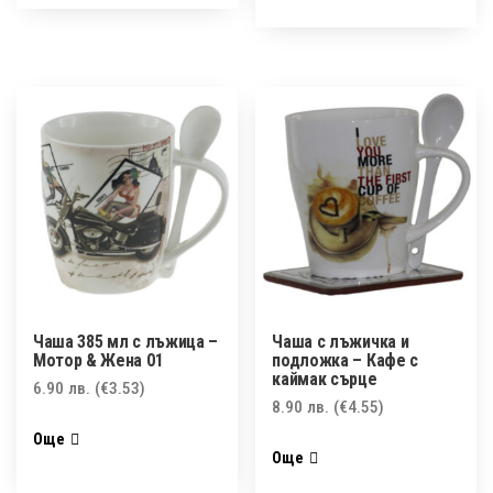
Чаша 385 мл с лъжица –
Чаша с лъжичка и
Мотор & Жена 01
подложка – Кафе с
каймак сърце
6.90
лв.
(€3.53)
8.90
лв.
(€4.55)
Още
Още