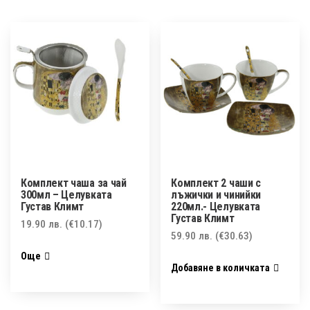
Комплект чаша за чай
Комплект 2 чаши с
300мл – Целувката
лъжички и чинийки
Густав Климт
220мл.- Целувката
Густав Климт
19.90
лв.
(€10.17)
59.90
лв.
(€30.63)
Още
Добавяне в количката