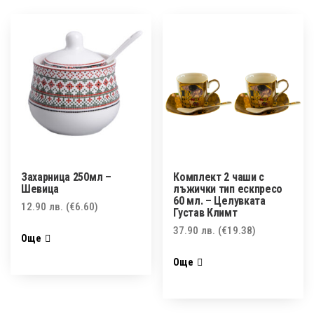
Захарница 250мл –
Комплект 2 чаши с
Шевица
лъжички тип ескпресо
60 мл. – Целувката
12.90
лв.
(€6.60)
Густав Климт
37.90
лв.
(€19.38)
Още
Още