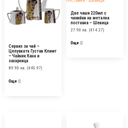
Две чаши 220мл с
чинийки на метална
поставка – Шевица
27.90
лв.
(€14.27)
Още
Сервиз за чай –
Целувката Густав Климт
– Чайник Кана и
захарница
89.90
лв.
(€45.97)
Още