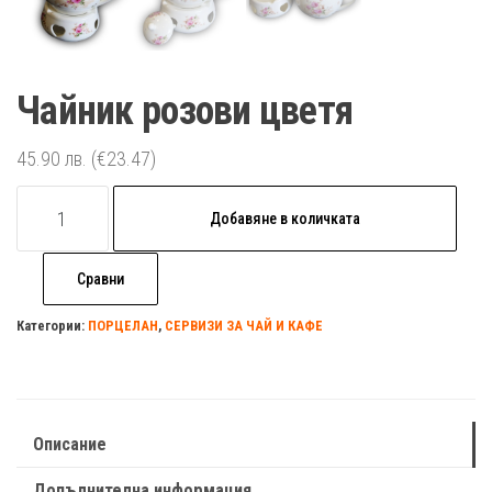
Чайник розови цветя
45.90
лв.
(€23.47)
количество
Добавяне в количката
за
Чайник
Сравни
розови
цветя
Категории:
ПОРЦЕЛАН
,
СЕРВИЗИ ЗА ЧАЙ И КАФЕ
Описание
Допълнителна информация