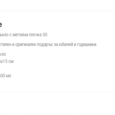
е
ъкло с метална плочка 30.
тилен и оригинален подарък за юбилей и годишнина.
кло
3х15 см
г
500 мл