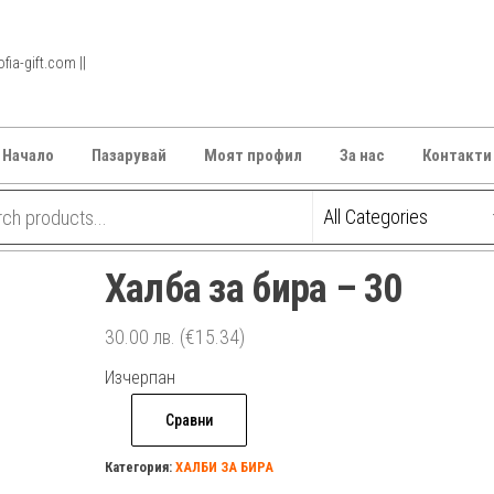
ia-gift.com ||
Начало
Пазарувай
Моят профил
За нас
Контакти
Халба за бира – 30
30.00
лв.
(€15.34)
Изчерпан
Сравни
Категория:
ХАЛБИ ЗА БИРА