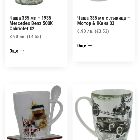
Чаша 385 мл – 1935
Чаша 385 мл с лъжица –
Mercedes Benz 500K
Мотор & Жена 03
Cabriolet 02
6.90
лв.
(€3.53)
8.90
лв.
(€4.55)
Още
Още