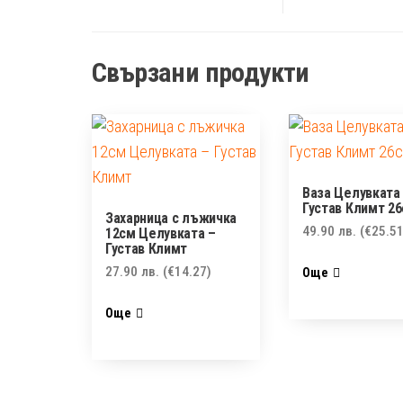
Свързани продукти
Ваза Целувката
Густав Климт 2
Захарница с лъжичка
49.90
лв.
(€25.51
12см Целувката –
Густав Климт
27.90
лв.
(€14.27)
Още
Още