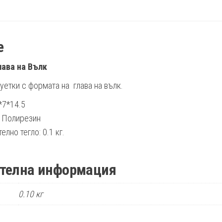
е
лава на Вълк
уетки с формата на глава на вълк.
*7*14.5
: Полирезин
лно тегло: 0.1 кг.
телна информация
0.10 кг