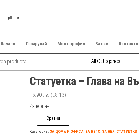
ia-gift.com ||
Начало
Пазарувай
Моят профил
За нас
Контакти
Статуетка – Глава на В
15.90
лв.
(€8.13)
Изчерпан
Сравни
Категории:
ЗА ДОМА И ОФИСА
,
ЗА НЕГО
,
ЗА НЕЯ
,
СТАТУЕТКИ