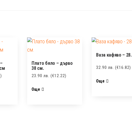
Ваза кафяво – 28
 –
Плато бяло – дърво
32.90
лв.
(€16.82)
6см
38 см.
)
23.90
лв.
(€12.22)
Още
Още