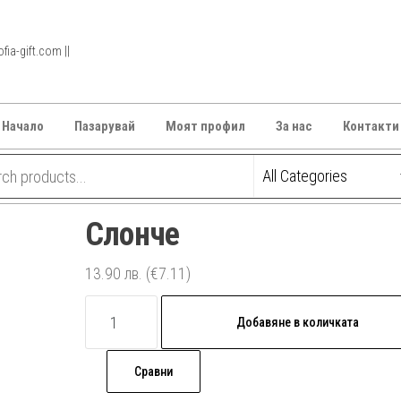
ia-gift.com ||
Начало
Пазарувай
Моят профил
За нас
Контакти
Слонче
13.90
лв.
(€7.11)
количество
Добавяне в количката
за
Слонче
Сравни