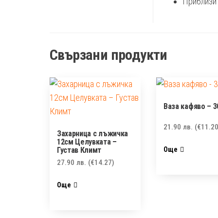
Приблизит
Свързани продукти
Ваза кафяво – 
21.90
лв.
(€11.20
Захарница с лъжичка
12см Целувката –
Още
Густав Климт
27.90
лв.
(€14.27)
Още