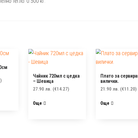
елно тегло: 0.500 кг.
30см
Чайник 720мл с цедка
Плато за сервира
)
– Шевица
вилички.
27.90
лв.
(€14.27)
21.90
лв.
(€11.20)
Още
Още