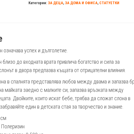
Категории:
ЗА ДЕЦА
,
ЗА ДОМА И ОФИСА
,
СТАТУЕТКИ
е
он означава успех и дълголетие.
н близо до входната врата привлича богатство и сила за
 слонът в двора предпазва къщата от отрицателни влияния.
она в спалнята представлява любов между двама и запазва бр
на майката заедно с малките си, запазва връзката между
цата. Двойките, които искат бебе, трябва да сложат слона в
 забравяйте един в детската стая за творчество и знание.
 см
: Полеризин