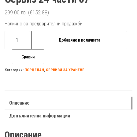
299.00
лв.
(€152.88)
Налично за предварителни продажби
количество
Добавяне в количката
за
Сервиз
Сравни
24
части
Категории:
ПОРЦЕЛАН
,
СЕРВИЗИ ЗА ХРАНЕНЕ
07
Описание
Допълнителна информация
Описание