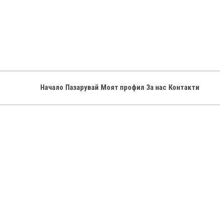
w
ГР.
СО
g
тел
08
81
Начало
Пазарувай
Моят профил
За нас
Контакти