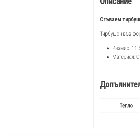
Описание
Сгъваем тирбушо
Тирбушон във фор
Размер: 11.
Материал: С
Допълните
Тегло