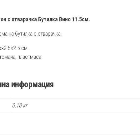
н с отварачка Бутилка Вино 11.5см.
ма на бутилка с отварачка.
5×2.5×2.5 см.
томана, пластмаса
лна информация
0.10 кг