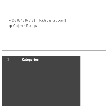
Skip
to
the
www.sofia-
+ 359 897 816 819 || info@sofia-gift.com ||
ГР.
content
СОФИЯ,
гр. София – България
gift.com
тел.
0897
816819
Categories