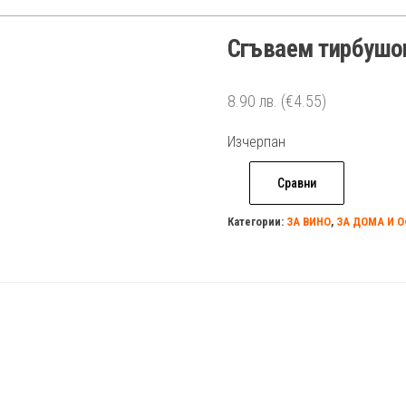
Сгъваем тирбушон
8.90
лв.
(€4.55)
Изчерпан
Сравни
Категории:
ЗА ВИНО
,
ЗА ДОМА И 