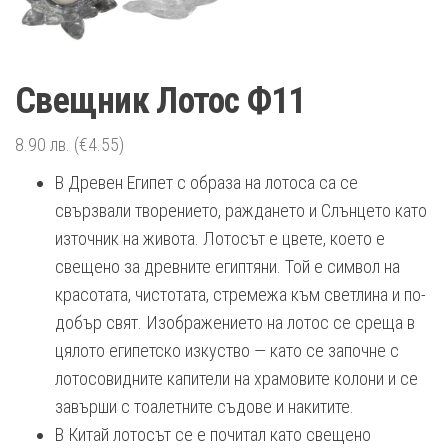
Свещник Лотос Ф11
8.90
лв.
(€4.55)
В Древен Египет с образа на лотоса са се
свързвали творението, раждането и Слънцето като
източник на живота. Лотосът е цвете, което е
свещено за древните египтяни. Той е символ на
красотата, чистотата, стремежа към светлина и по-
добър свят. Изображението на лотос се среща в
цялото египетско изкуство — като се започне с
лотосовидните капители на храмовите колони и се
завърши с тоалетните съдове и накитите.
В Китай лотосът се е почитал като свещено