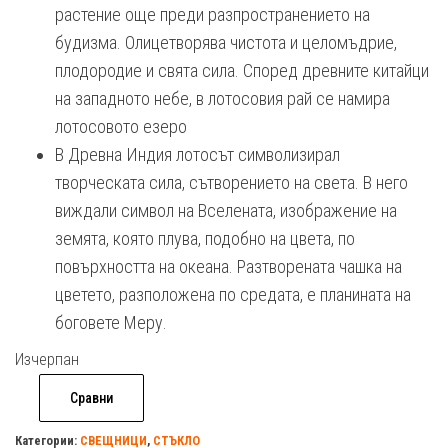
растение още преди разпространението на
будизма. Олицетворява чистота и целомъдрие,
плодородие и свята сила. Според древните китайци
на западното небе, в лотосовия рай се намира
лотосовото езеро
В Древна Индия лотосът символизирал
творческата сила, сътворението на света. В него
виждали символ на Вселената, изображение на
земята, която плува, подобно на цвета, по
повърхността на океана. Разтворената чашка на
цветето, разположена по средата, е планината на
боговете Меру.
Изчерпан
Сравни
Категории:
СВЕЩНИЦИ
,
СТЪКЛО