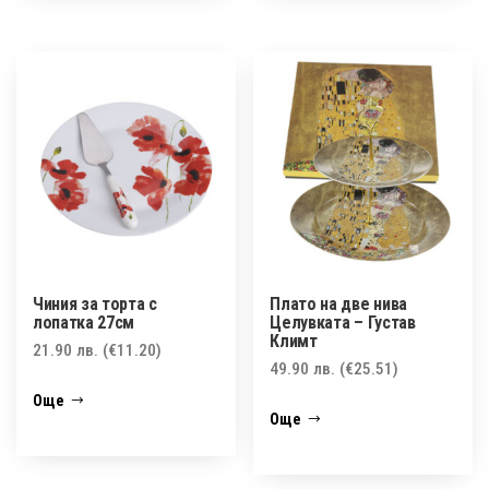
Чиния за торта с
Плато на две нива
лопатка 27см
Целувката – Густав
Климт
21.90
лв.
(€11.20)
49.90
лв.
(€25.51)
Още
Още