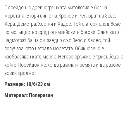
Посейдон в древногръцката митология е бог на
моретата. Втори син е на Кронос и Рея, брат на Зевс,
Хера, Деметра, Хестия и Хадес. Той е втори след Зевс
по могъщество сред олимпийските богове. След като
надмогват баща си, заедно със Зевс и Хадес, той
получава като награда моретата. Обикновено е
изобразяван като моряк. Негово оръжие е тризъбеца, с
който Посейдон може да разклати земята и да разбие
всеки предмет.
Размери: 10/6/23 см
Материал: Полеризин