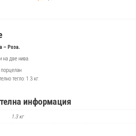
е
а – Розa.
 на две нива.
 порцелан
лно тегло: 1.3 кг.
телна информация
1.3 кг