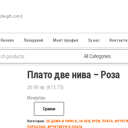
ia-gift.com ||
Начало
Пазарувай
Моят профил
За нас
Контакти
Плато две нива – Розa
26.90
лв.
(€13.75)
Изчерпан
Сравни
Категории:
ЗА ДОМА И ОФИСА
,
ЗА НЕЯ
,
КУПИ, ПЛАТА, ФРУКТ
ПОРЦЕЛАН
,
ФРУКТИЕРИ И ПЛАТА