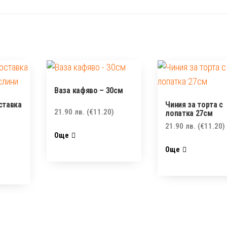
Ваза кафяво – 30см
ставка
Чиния за торта с
21.90
лв.
(€11.20)
лопатка 27см
21.90
лв.
(€11.20)
Още
Още