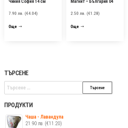
Чиния София 14 см
Магнит – България 04
7.90
лв.
(€4.04)
2.50
лв.
(€1.28)
Още
Още
ТЪРСЕНЕ
Търсене
за:
ПРОДУКТИ
Чаша - Лавандула
21.90
лв.
(€11.20)