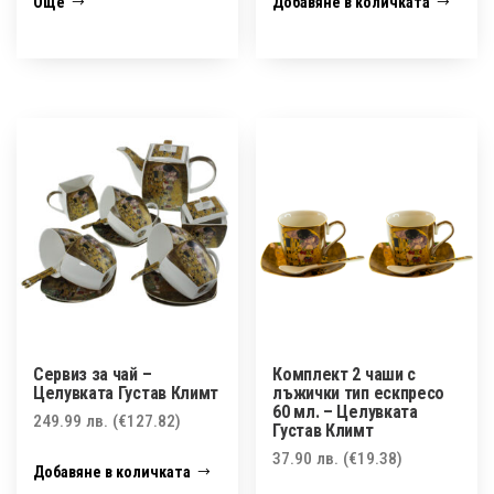
Още
Добавяне в количката
Сервиз за чай –
Комплект 2 чаши с
Целувката Густав Климт
лъжички тип ескпресо
60 мл. – Целувката
249.99
лв.
(€127.82)
Густав Климт
37.90
лв.
(€19.38)
Добавяне в количката