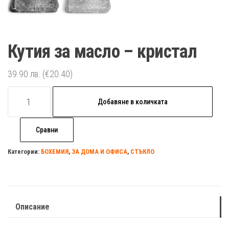
Кутия за масло – кристал
39.90
лв.
(€20.40)
количество
Добавяне в количката
за
Кутия
Сравни
за
масло
Категории:
БОХЕМИЯ
,
ЗА ДОМА И ОФИСА
,
СТЪКЛО
-
кристал
Описание