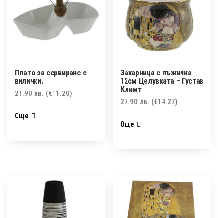
Плато за сервиране с
Захарница с лъжичка
вилички.
12см Целувката – Густав
Климт
21.90
лв.
(€11.20)
27.90
лв.
(€14.27)
Още
Още