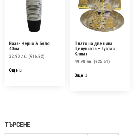
Ваза- Черно & Бяло
Плато на две нива
40см
Целувката – Густав
Климт
32.90
лв.
(€16.82)
49.90
лв.
(€25.51)
Още
Още
ТЪРСЕНЕ