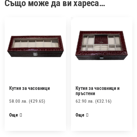
Също може да ви хареса…
Кутия за часовници
Кутия за часовници и
пръстени
58.00
лв.
(€29.65)
62.90
лв.
(€32.16)
Още
Още