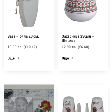
Ваза – бяла 20 см.
Захарница 250мл –
Шевица
19.90
лв.
(€10.17)
12.90
лв.
(€6.60)
Още
Още