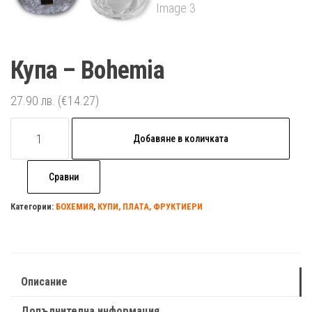
Купа – Bohemia
27.90
лв.
(€14.27)
количество
Добавяне в количката
за
Купа
Сравни
-
Bohemia
Категории:
БОХЕМИЯ
,
КУПИ, ПЛАТА, ФРУКТИЕРИ
Описание
Допълнителна информация