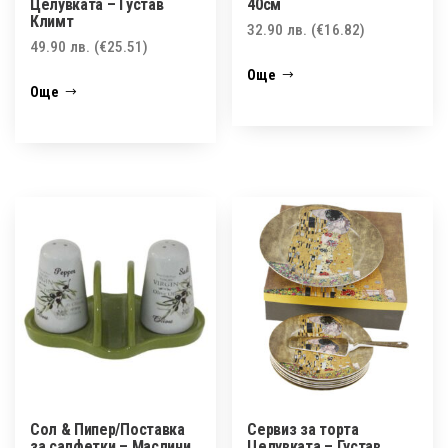
Целувката – Густав
40см
Климт
32.90
лв.
(€16.82)
49.90
лв.
(€25.51)
Още
Още
Сол & Пипер/Поставка
Сервиз за торта
за салфетки – Маслини
Целувката – Густав