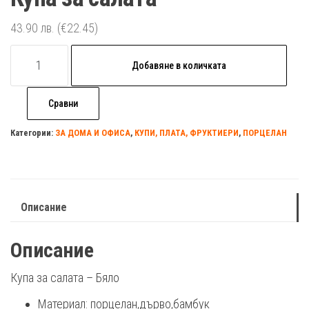
43.90
лв.
(€22.45)
количество
Добавяне в количката
за
Купа
Сравни
за
салата
Категории:
ЗА ДОМА И ОФИСА
,
КУПИ, ПЛАТА, ФРУКТИЕРИ
,
ПОРЦЕЛАН
Описание
Описание
Купа за салата – Бялo
Материал: порцелан,дърво,бамбук