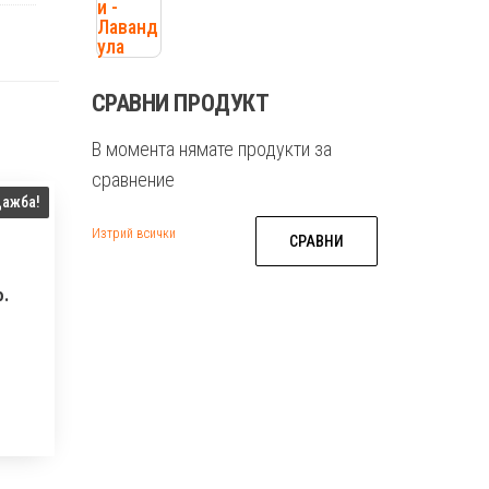
СРАВНИ ПРОДУКТ
В момента нямате продукти за
сравнение
дажба!
Изтрий всички
СРАВНИ
о.
Original
price
Текущата
was:
цена
30.90 лв.
е:
(€15.80).
20.00 лв.
(€10.23).