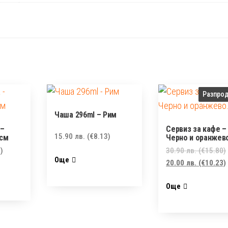
Разпро
Чаша 296ml – Рим
 –
Сервиз за кафе –
15.90
лв.
(€8.13)
6см
Черно и оранжев
)
30.90
лв.
(€15.80)
Още
20.00
лв.
(€10.23)
Още