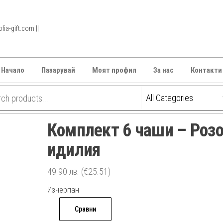
ia-gift.com ||
Начало
Пазарувай
Моят профил
За нас
Контакти
Комплект 6 чаши – Роз
идилия
49.90
лв.
(€25.51)
Изчерпан
Сравни