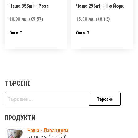
Чаша 355ml – Роза
Чаша 296ml – Ню Йорк
10.90
лв.
(€5.57)
15.90
лв.
(€8.13)
Още
Още
ТЪРСЕНЕ
Търсене
за:
ПРОДУКТИ
Чаша - Лавандула
21.90
лв.
(€11.20)