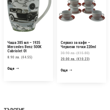
Чаша 385 мл – 1935
Сервиз за кафе –
Mercedes Benz 500K
Червени точки 220ml
Cabriolet 01
Original
30.90
лв.
(€15.80)
8.90
лв.
(€4.55)
price
Текущата
20.00
лв.
(€10.23)
was:
цена
Още
Още
30.90 лв.
е:
(€15.80).
20.00 лв.
(€10.23).