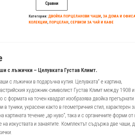
Сравни
Категории:
ДВОЙКА ПОРЦЕЛАНОВИ ЧАШИ
,
ЗА ДОМА И ОФИС
КОЛЕКЦИИ
,
ПОРЦЕЛАН
,
СЕРВИЗИ ЗА ЧАЙ И КАФЕ
е
ши с лъжички – Целувката Густав Климт.
аши с лъжички в подаръчна кутия. Целувката“ е картина,
австрийския художник-символист Густав Климт между 1908 и
то с формата на точен квадрат изобразява двойка прегърнат
и в туники, украсени както в геометричния стил, характерен з
 картината течение „ар нуво“, така и с органичните форми от 
е на изкуствата и занаятите. Комплектът съдържа две чаши, 
жички.