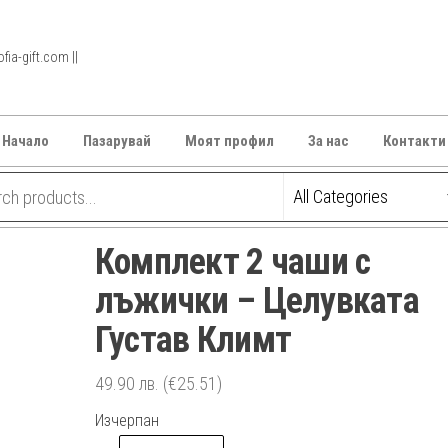
ia-gift.com ||
Начало
Пазарувай
Моят профил
За нас
Контакти
Комплект 2 чаши с
лъжички – Целувката
Густав Климт
49.90
лв.
(€25.51)
Изчерпан