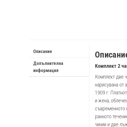
Описание
Описани
Допълнителна
Комплект 2 ча
информация
Комплект две ч
нарисувана от 
1909 г. Платно
и жена, облечен
съвременното на
ранното течени
чинии и две лъ