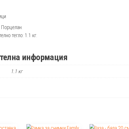
и
ици
 Порцелан.
лно тегло: 1.1 кг.
телна информация
1.1 кг