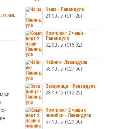
Чаша - Лавандула
21.90
лв.
(€11.20)
А
,
ЗА НЕЯ
,
Комплект 2 чаши -
Лавандула
32.90
лв.
(€16.82)
Чайник- Лавандула
53.90
лв.
(€27.56)
Захарница - Лавандула
23.90
лв.
(€12.22)
и мъж
а
Комплект 2 чаши с
по-
чинийки - Лавандула
две
57.90
лв.
(€29.60)