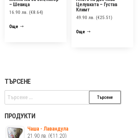
– Шевица
Целувката – Густав
Климт
16.90
лв.
(€8.64)
49.90
лв.
(€25.51)
Още
Още
ТЪРСЕНЕ
Търсене
за:
ПРОДУКТИ
Чаша - Лавандула
21.90
лв.
(€11.20)