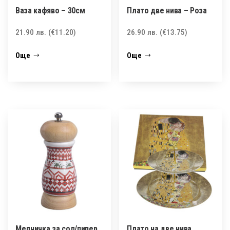
Ваза кафяво – 30см
Плато две нива – Розa
21.90
лв.
(€11.20)
26.90
лв.
(€13.75)
Още
Още
Мелничка за сол/пипер
Плато на две нива