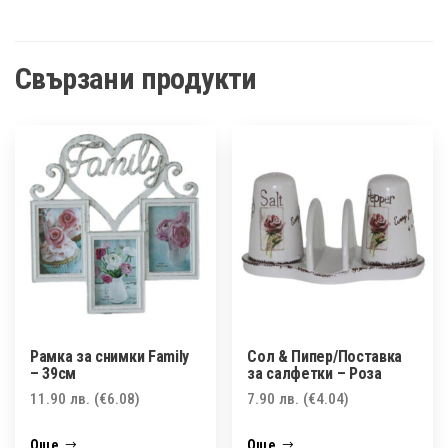
Свързани продукти
Рамка за снимки Family
Сол & Пипер/Поставка
– 39см
за салфетки – Роза
11.90
лв.
(€6.08)
7.90
лв.
(€4.04)
Още
Още