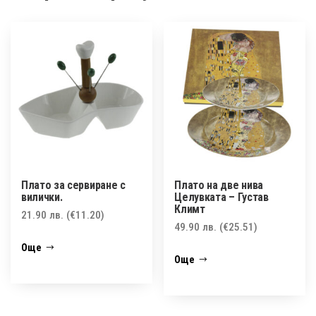
Плато за сервиране с
Плато на две нива
вилички.
Целувката – Густав
Климт
21.90
лв.
(€11.20)
49.90
лв.
(€25.51)
Още
Още