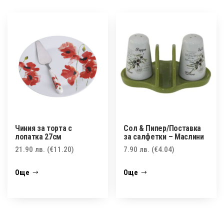
Чиния за торта с
Сол & Пипер/Поставка
лопатка 27см
за салфетки – Маслини
21.90
лв.
(€11.20)
7.90
лв.
(€4.04)
Още
Още