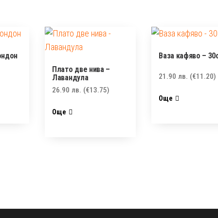
ондон
Ваза кафяво – 30
Плато две нива –
21.90
лв.
(€11.20)
Лавандулa
26.90
лв.
(€13.75)
Още
Още