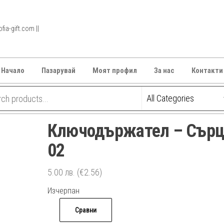
ia-gift.com ||
Начало
Пазарувай
Моят профил
За нас
Контакти
Ключодържател – Сърц
02
5.00
лв.
(€2.56)
Изчерпан
Сравни