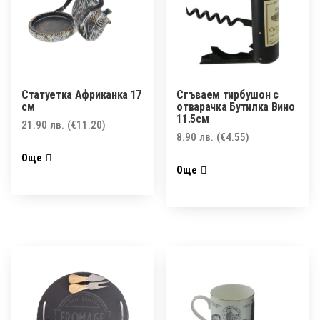
Статуетка Африканка 17
Сгъваем тирбушон с
см
отварачка Бутилка Вино
11.5см
21.90
лв.
(€11.20)
8.90
лв.
(€4.55)
Още
Още