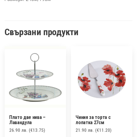
Свързани продукти
Плато две нива –
Чиния за торта с
Лавандулa
лопатка 27см
26.90
лв.
(€13.75)
21.90
лв.
(€11.20)