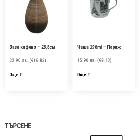
Ваза кафяво – 28.8см
Чаша 296ml – Париж
32.90
лв.
(€16.82)
15.90
лв.
(€8.13)
Още
Още
ТЪРСЕНЕ
Търсене