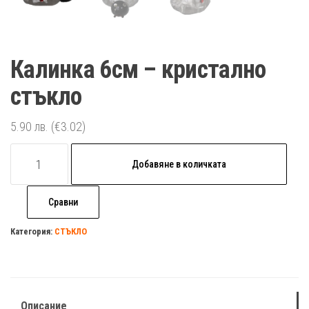
Калинка 6см – кристално
стъкло
5.90
лв.
(€3.02)
количество
Добавяне в количката
за
Калинка
Сравни
6см
-
Категория:
СТЪКЛО
кристално
стъкло
Описание