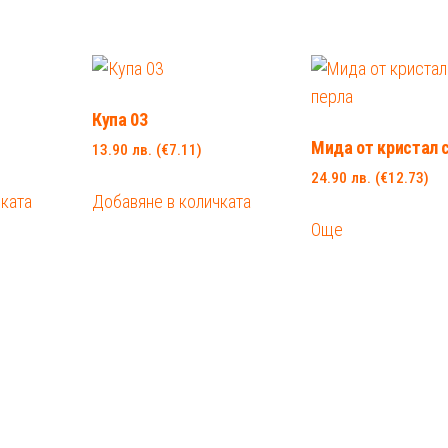
Купа 03
Мида от кристал 
13.90
лв.
(€7.11)
24.90
лв.
(€12.73)
чката
Добавяне в количката
Още