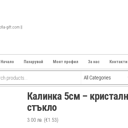
ia-gift.com ||
Начало
Пазарувай
Моят профил
За нас
Контакти
Калинка 5см – кристал
стъкло
3.00
лв.
(€1.53)