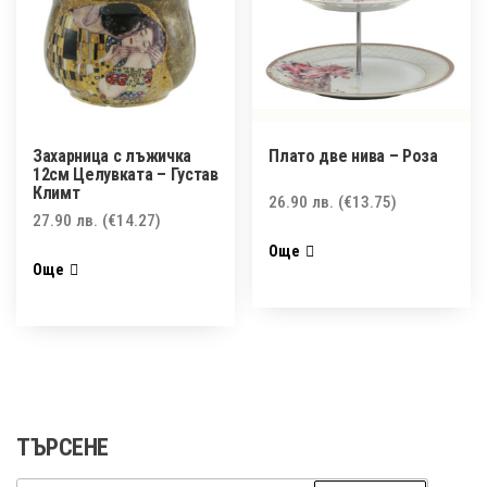
Захарница с лъжичка
Плато две нива – Розa
12см Целувката – Густав
Климт
26.90
лв.
(€13.75)
27.90
лв.
(€14.27)
Още
Още
ТЪРСЕНЕ