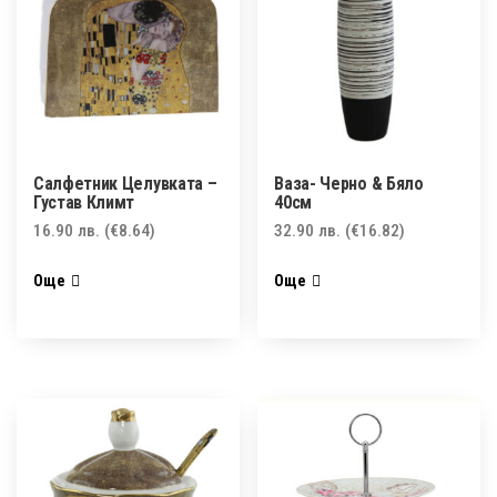
Салфетник Целувката –
Ваза- Черно & Бяло
Густав Климт
40см
16.90
лв.
(€8.64)
32.90
лв.
(€16.82)
Още
Още