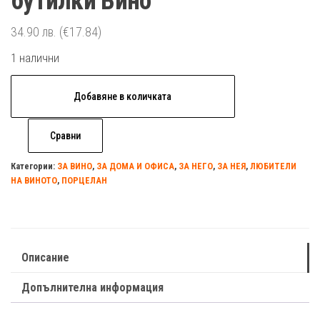
бутилки Вино
34.90
лв.
(€17.84)
1 налични
количество
Добавяне в количката
за
Дървена
Сравни
поставка
за
Категории:
ЗА ВИНО
,
ЗА ДОМА И ОФИСА
,
ЗА НЕГО
,
ЗА НЕЯ
,
ЛЮБИТЕЛИ
НА ВИНОТО
,
ПОРЦЕЛАН
2
бутилки
Вино
Описание
Допълнителна информация