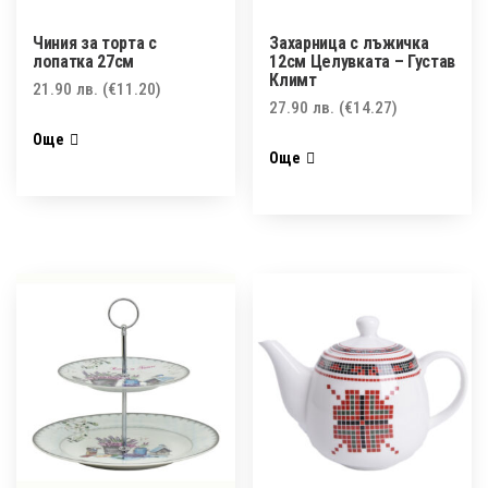
Чиния за торта с
Захарница с лъжичка
лопатка 27см
12см Целувката – Густав
Климт
21.90
лв.
(€11.20)
27.90
лв.
(€14.27)
Още
Още