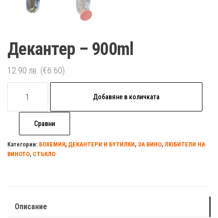
Декантер – 900ml
12.90
лв.
(€6.60)
количество
Добавяне в количката
за
Декантер
Сравни
-
900ml
Категории:
БОХЕМИЯ
,
ДЕКАНТЕРИ И БУТИЛКИ
,
ЗА ВИНО
,
ЛЮБИТЕЛИ НА
ВИНОТО
,
СТЪКЛО
Описание