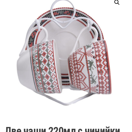
Две чаши 220мл с чинийки