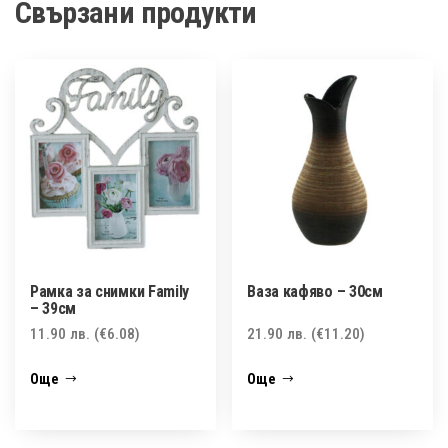
Свързани продукти
Рамка за снимки Family
Ваза кафяво – 30см
– 39см
11.90
лв.
(€6.08)
21.90
лв.
(€11.20)
Още
Още