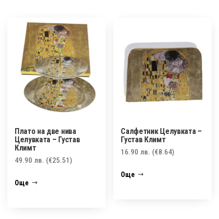
Плато на две нива
Салфетник Целувката –
Целувката – Густав
Густав Климт
Климт
16.90
лв.
(€8.64)
49.90
лв.
(€25.51)
Още
Още