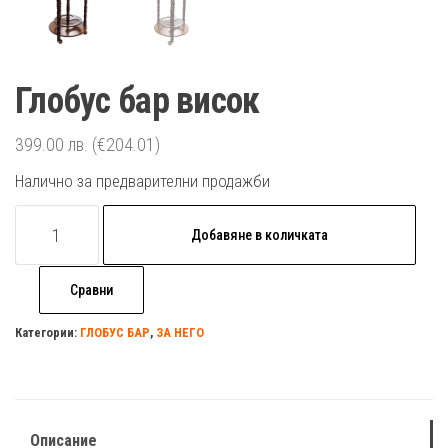
Глобус бар висок
399.00
лв.
(€204.01)
Налично за предварителни продажби
количество
Добавяне в количката
за
Глобус
Сравни
бар
висок
Категории:
ГЛОБУС БАР
,
ЗА НЕГО
Описание