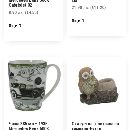
Mercedes Benz 500K
см
Cabriolet 02
21.90
лв.
(€11.20)
8.90
лв.
(€4.55)
Още
Още
Чаша 385 мл – 1935
Статуетка- поставка за
Mercedes Benz 500K
химикал-Бухал