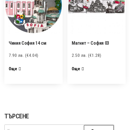
Чиния София 14 см
Магнит – София 03
7.90
лв.
(€4.04)
2.50
лв.
(€1.28)
Още
Още
ТЪРСЕНЕ
Търсене