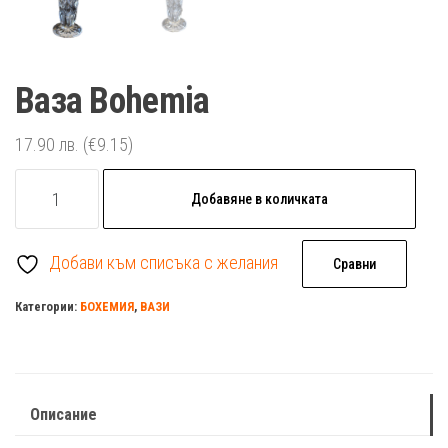
Ваза Bohemia
17.90
лв.
(€9.15)
количество
Добавяне в количката
за
Ваза
Добави към списъка с желания
Bohemia
Сравни
Категории:
БОХЕМИЯ
,
ВАЗИ
Описание